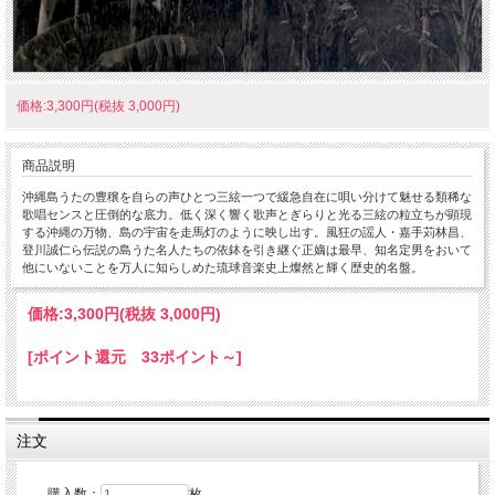
価格:3,300円(税抜 3,000円)
商品説明
沖縄島うたの豊穣を自らの声ひとつ三絃一つで緩急自在に唄い分けて魅せる類稀な
歌唱センスと圧倒的な底力。低く深く響く歌声とぎらりと光る三絃の粒立ちが顕現
する沖縄の万物、島の宇宙を走馬灯のように映し出す。風狂の謡人・嘉手苅林昌、
登川誠仁ら伝説の島うた名人たちの依鉢を引き継ぐ正嫡は最早、知名定男をおいて
他にいないことを万人に知らしめた琉球音楽史上燦然と輝く歴史的名盤。
価格:
3,300円
(税抜 3,000円)
[ポイント還元 33ポイント～]
注文
購入数：
枚