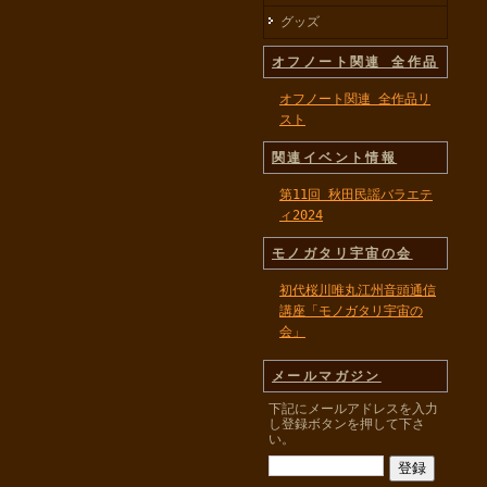
グッズ
オフノート関連 全作品
オフノート関連 全作品リ
スト
関連イベント情報
第11回 秋田民謡バラエテ
ィ2024
モノガタリ宇宙の会
初代桜川唯丸江州音頭通信
講座「モノガタリ宇宙の
会」
メールマガジン
下記にメールアドレスを入力
し登録ボタンを押して下さ
い。