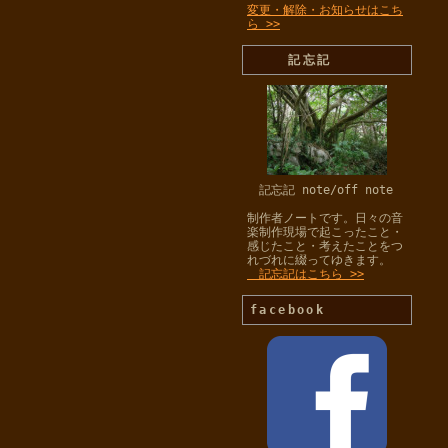
変更・解除・お知らせはこち
ら >>
記忘記
記忘記 note/off note
制作者ノートです。日々の音
楽制作現場で起こったこと・
感じたこと・考えたことをつ
れづれに綴ってゆきます。
記忘記はこちら >>
facebook