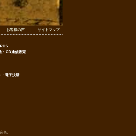
｜
お客様の声
｜
サイトマップ
ORDS
舎
〉CD通信販売
ニ・電子決済
音色。