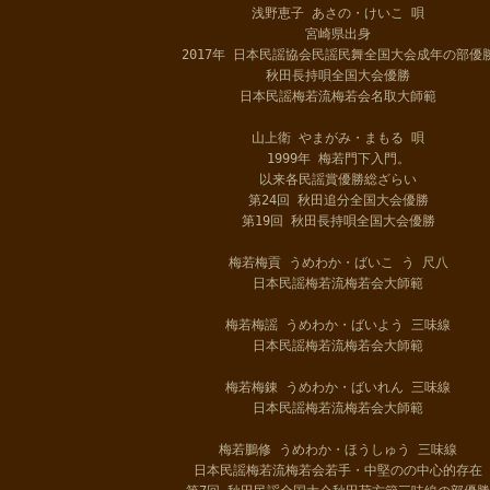
浅野恵子 あさの・けいこ 唄
宮崎県出身
2017年 日本民謡協会民謡民舞全国大会成年の部優
秋田長持唄全国大会優勝
日本民謡梅若流梅若会名取大師範
山上衛 やまがみ・まもる 唄
1999年 梅若門下入門。
以来各民謡賞優勝総ざらい
第24回 秋田追分全国大会優勝
第19回 秋田長持唄全国大会優勝
梅若梅貢 うめわか・ばいこ う 尺八
日本民謡梅若流梅若会大師範
梅若梅謡 うめわか・ばいよう 三味線
日本民謡梅若流梅若会大師範
梅若梅錬 うめわか・ばいれん 三味線
日本民謡梅若流梅若会大師範
梅若鵬修 うめわか・ほうしゅう 三味線
日本民謡梅若流梅若会若手・中堅のの中心的存在