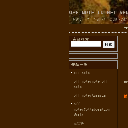
OFF NOTE CD NET SH
「音の力」で＜予兆＞と＜記憶＞の間
カ
商品検索
作品一覧
off note
off note/note off
TOP
note
off note/Aurasia
第
off
note/Collaboration
Works
華宙舎