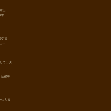
輩出
躍中
賞受賞
ュー
して出演
く活躍中
上位入賞