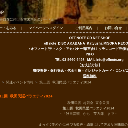
OP
を自在に翔ける前未来音楽レーベル
ートをみる
｜
マイページへログイン
｜
ご利用案内
｜
お問い合せ
OFF NOTE CD NET SHOP
off note DISC AKABAN
A Katyusha
MISORA REC
〈オフノート/ディスク・アカバナー/華宙舎/ミソラレコード
/邑楽
INFO
TEL 03-5660-6498
MAIL
info@offnote.org
[お支払方法]
郵便振替・銀行振込・代金引換・クレジットカード・コンビ
送料無料
>
関連イベント情報
>
第11回 秋田民謡バラエティ2024
11回 秋田民謡バラエティ2024
秋田民謡 梅若会 東京公演
第11回 秋田民謡バラエティ2024
～「秋田音頭」から「荷方節」まで～
まっすぐ艶やかに伸びる歌声・繊細にして奔放な三味線の