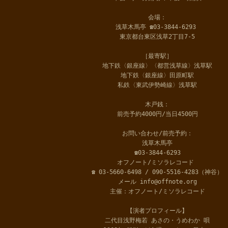
会場：
浅草木馬亭 ☎03-3844-6293
東京都台東区浅草2丁目7-5
［最寄駅］
地下鉄〈銀座線〉〈都営浅草線〉浅草駅
地下鉄〈銀座線〉田原町駅
私鉄〈東武伊勢崎線〉浅草駅
木戸銭：
前売予約4000円/当日4500円
お問い合わせ/前売予約：
浅草木馬亭
☎03-3844-6293
オフノート/ミソラレコード
☎ 03-5660-6498 / 090-5516-4283（神谷）
メール info@offnote.org
主催：オフノート/ミソラレコード
【演者プロフィール】
二代目浅野梅若 あさの・うめわか 唄