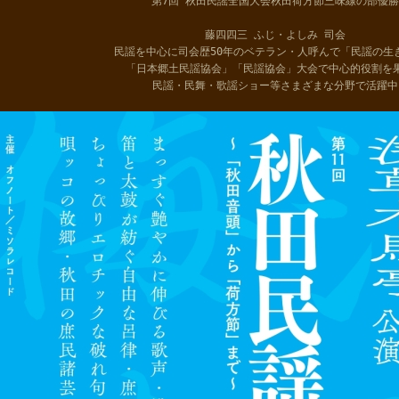
第7回 秋田民謡全国大会秋田荷方節三味線の部優勝
藤四四三 ふじ・よしみ 司会
民謡を中心に司会歴50年のベテラン・人呼んで「民謡の生
「日本郷土民謡協会」「民謡協会」大会で中心的役割を
民謡・民舞・歌謡ショー等さまざまな分野で活躍中