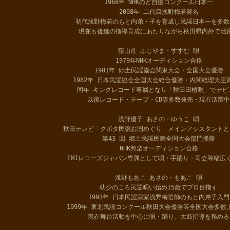
1968年 NHKのど自慢コンクール日本一
2008年 二代目浅野梅若襲名
初代浅野梅若のもと内弟・子を育成し民謡日本一を多数
現在も後進の指導育成にあたりながら秋田県内外で活
藤山進 ふじやま・すすむ 唄
1979年NHKオーディション合格
1981年 郷土民謡協会関東大会・全国大会優勝
1982年 日本民謡協会全国大会総合優勝・内閣総理大臣
同年 キングレコード専属となり「秋田田植唄」でデビ
以後レコード・テープ・CD等多数発売・現在活躍中
浅野優子 あさの・ゆうこ 唄
秋田テレビ「クボタ民謡お国めぐり」メインアシスタントと
第43 回 郷土民謡民舞全国大会部門優勝
NHK邦楽オーディション合格
EMIレコーズジャパン専属として唄・手踊り・司会等幅広
浅野もあこ あさの・もあこ 唄
幼少のころ民謡唄い始め15歳でプロ目指す
1993年 日本民謡宗家浅野梅若師のもと内弟子入門
1999年 東北民謡コンクール秋田大会優勝等全国大会多数
現在舞台活動を中心に唄・踊り、太鼓指導を務める