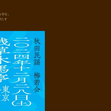
き字引」
果たす