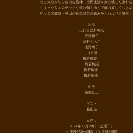
笛と太鼓が紡ぐ自由な呂律・庶民生活を舞に映した素朴な
ちょっぴりエロチックな破れ句も挿んで面白哀しくつとめ
唄ッコの故郷・秋田の庶民諸芸の恵みをたっぷりご堪能下
出演
二代目浅野梅若
浅野優子
浅野もあこ
浅野恵子
山上衛
梅若梅貢
梅若梅謡
梅若梅錬
梅若鵬修
司会
藤四四三
ゲスト
藤山進
日時：
2024年12月28日（土曜日）
午後2時30分開場 /午後3時開演