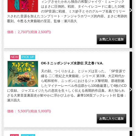
ィングさせたかれら独自の和製ジャイヴ・ミュージック
はまさに圧倒的。戦前、タイヘイレコードに遺した10枚
のSP音源に戦後、ミス妙子とそのグループ名義でリリー
スされた音源を加えたコンプリート・ナンジャラホワーズ的内容。まさに奇跡的
覆刻。今甦る大衆藝能の至芸。監修：瀬川昌久
価格： 2,750円(税抜 2,500円)
NEW
PICK UP
OK-3 ニッポンジャズ水滸伝 天之巻 / V.A.
天の刻。つくりかえよ、とジャズは言った。「SP音源で
綴る 二〇世紀之大衆藝能」シリーズ 第3弾。大正時代か
ら昭和初年、ニッポンにおけるジャズ黎明期、群雄割拠
したマイナーレーベル作品群から100曲厳選して4枚のCD
に収録。 ジャズエイジたちの息吹を生々しく伝える画期的作品集。未だ知られ
ざる大衆音楽裏面史が鮮やかに浮かび上がる。豪華108頁ブックレット付 監修：
瀬川昌久
価格： 5,500円(税抜 5,000円)