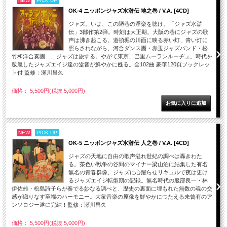
NEW
PICK UP
OK-4 ニッポンジャズ水滸伝 地之巻 / V.A. [4CD]
ジャズ。いま、この陋巷の淫楽を聴け。「ジャズ水滸
伝」3部作第2弾。時刻は大正期。大阪の巷にジャズの歌
声は沸き起こる。道頓堀の川面に映る赤い灯、青い灯に
照らされながら、河合ダンス團・赤玉ジャズバンド・松
竹和洋合奏團…、ジャズは旅する。やがて東京、巴里ムーランルーヂュ。時代を
跋扈したジャズエイジ達の跫音が鮮やかに甦る。全102曲 豪華120頁ブックレッ
ト付 監修：瀬川昌久
価格： 5,500円(税抜 5,000円)
NEW
PICK UP
OK-5 ニッポンジャズ水滸伝 人之巻 / V.A. [4CD]
ジャズの天地に自由の歌声溢れ世紀の調べは轟きわた
る。茶色い戦争の谷間のマイナー梁山泊に結集した有名
無名の青春群像、ジャズに心躍らせリキュルで夜は更け
るジャズエイジ転型期の記録。無名時代の服部良一・林
伊佐雄・松島詩子らが奏でる妙なる調べと、歴史の裏面に埋もれた無数の魂の交
感が織りなす至福のハーモニー。大衆音楽の原像を鮮やかにつたえる未曾有のア
ンソロジー遂に完結！監修：瀬川昌久
価格： 5,500円(税抜 5,000円)