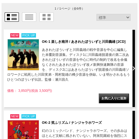
1 / 1ページ
（全6件）
NEW
PICK UP
OK-1 楽しき南洋 / あきれたぼういずと川田義雄 [2CD]
あきれたぼういずと川田義雄の戦中音源を中心に編集し
た未覆刻音源集。ディスク1に川田義雄脱退後の第二次あ
きれたぼういずの音源を中心に時代の制約で改名を余儀
なくされたあきれたぼういず改メ新興快速舞隊の音源
を、ディスク2にはあきらたぼういず脱退後の川田義雄ソ
ロワークに戦死した川田実弟・岡村龍雄の稀少音源を併録。いま明かされるもう
ひとつのぼういず伝説。監修：瀬川昌久
価格： 3,850円(税抜 3,500円)
NEW
PICK UP
OK-2 笑ふリズム / ナンジャラホワーズ
幻のコミックバンド、ナンジャラホワーズ。その歩みは
ほとんど文献に残されていない。阿呆陀羅経を強烈にス