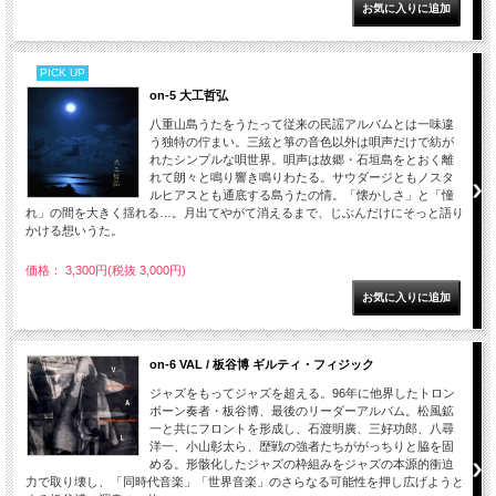
PICK UP
on-5 大工哲弘
八重山島うたをうたって従来の民謡アルバムとは一味違
う独特の佇まい。三絃と箏の音色以外は唄声だけで紡が
れたシンプルな唄世界。唄声は故郷・石垣島をとおく離
れて朗々と鳴り響き鳴りわたる。サウダージともノスタ
ルヒアスとも通底する島うたの情。「懐かしさ」と「憧
れ」の間を大きく揺れる…。月出てやがて消えるまで、じぶんだけにそっと語り
かける想いうた。
価格： 3,300円(税抜 3,000円)
on-6 VAL / 板谷博 ギルティ・フィジック
ジャズをもってジャズを超える。96年に他界したトロン
ボーン奏者・板谷博、最後のリーダーアルバム。松風鉱
一と共にフロントを形成し、石渡明廣、三好功郎、八尋
洋一、小山彰太ら、歴戦の強者たちががっちりと脇を固
める。形骸化したジャズの枠組みをジャズの本源的衝迫
力で取り壊し、「同時代音楽」「世界音楽」のさらなる可能性を押し広げようと