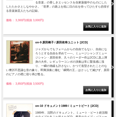
る音楽」の香しきエッセンスを自家薬籠中のものにした
したたかさとしなやかさ。「世界」の路上を枕に日の出を待ってひたすら彷徨す
る音楽旅芸人たちの記録。
価格： 3,300円(税抜 3,000円)
on-9 原田椅子 / 原田依幸ユニット [2CD]
ジャズからでもフォームからの自由でもない、自由にな
ろうとする自由を求めて――。ミュージシャンズミュー
ジシャン・原田依幸、久々のリーダー作は2CDに及ぶ渾
身の大作。レギュラーコンボの演奏は常に緊張感に漲
り、一瞬の弛緩も許さない。かつて造型されたことのな
い摩訶不思議な音の象り。即興演奏に棲む「瞬間の王」はけっして滅びず、原田
のピアノの裡に宿り再び甦る。
価格： 3,850円(税抜 3,500円)
on-10 ドキュメント1989 / ミュートビート [2CD]
1989年、沈黙のドキュメント。ミュート・ビート絶頂期
のライブを丸ごと捉えた2CD。最高のライブ・パフォー