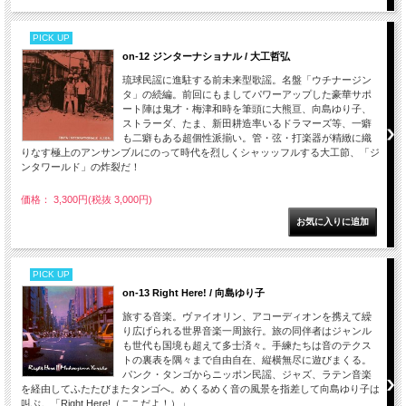
PICK UP
on-12 ジンターナショナル / 大工哲弘
琉球民謡に進駐する前未来型歌謡。名盤「ウチナージン
タ」の続編。前回にもましてパワーアップした豪華サポ
ート陣は鬼才・梅津和時を筆頭に大熊亘、向島ゆり子、
ストラーダ、たま、新田耕造率いるドラマーズ等、一癖
も二癖もある超個性派揃い。管・弦・打楽器が精緻に織
りなす極上のアンサンブルにのって時代を烈しくシャッッフルする大工節、「ジ
ンタワールド」の炸裂だ！
価格： 3,300円(税抜 3,000円)
PICK UP
on-13 Right Here! / 向島ゆり子
旅する音楽。ヴァイオリン、アコーディオンを携えて繰
り広げられる世界音楽一周旅行。旅の同伴者はジャンル
も世代も国境も超えて多士済々。手練たちは音のテクス
トの裏表を隅々まで自由自在、縦横無尽に遊びまくる。
パンク・タンゴからニッポン民謡、ジャズ、ラテン音楽
を経由してふたたびまたタンゴへ。めくるめく音の風景を指差して向島ゆり子は
叫ぶ。「Right Here!（ここだよ！）」