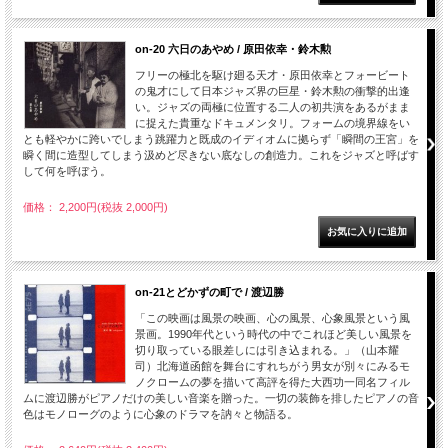
on-20 六日のあやめ / 原田依幸・鈴木勲
フリーの極北を駆け廻る天才・原田依幸とフォービート
の鬼才にして日本ジャズ界の巨星・­鈴木勲の衝撃的出逢
い。ジャズの両極に位置する二人の初共演をあるがまま
に捉えた貴重なドキュメンタリ。フォームの境界線をい
とも軽やかに跨いでしまう跳躍力と既成のイデ­ィオムに拠らず「瞬間の王宮」を
瞬く間に造型してしまう汲めど尽きない底なしの創造力。­これをジャズと呼ばす
して何を呼ぼう。
価格： 2,200円(税抜 2,000円)
on-21とどかずの町で / 渡辺勝
「この映画は風景の映画、心の風景、心象風景という風
景画。1990年代という時代の中でこれほど美しい風景を
切り取っている眼差しには引き込まれる。」（山本耀
司）北海道函館を舞台にすれちがう男女が別々にみるモ
ノクロームの夢を描いて高評を得た大西功一同名フィル
ムに渡辺勝がピアノだけの美しい音楽を贈った。一切の装飾を排したピアノの音
色はモノローグのように心象のドラマを訥々と物語る。