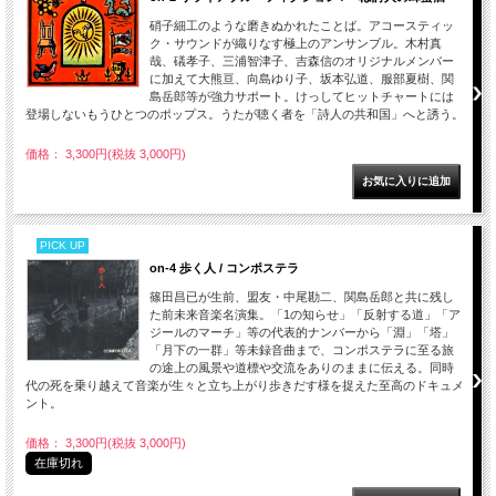
硝子細工のような磨きぬかれたことば。アコースティッ
ク・サウンドが織りなす極上のアンサンブル。木村真
哉、礒孝子、三浦智津子、吉森信のオリジナルメンバー
に加えて大熊亘、向島ゆり子、坂本弘道、服部夏樹、関
島岳郎等が強力サポート。けっしてヒットチャートには
登場しないもうひとつのポップス。うたが聴く者を「詩人の共和国」へと誘う。
価格： 3,300円(税抜 3,000円)
PICK UP
on-4 歩く人 / コンポステラ
篠田昌已が生前、盟友・中尾勘二、関島岳郎と共に残し
た前未来音楽名演集。「1の知らせ」「反射する道」「ア
ジールのマーチ」等の代表的ナンバーから「淵」「塔」
「月下の一群」等未録音曲まで、コンポステラに至る旅
の途上の風景や道標や交流をありのままに伝える。同時
代の死を乗り越えて音楽が生々と立ち上がり歩きだす様を捉えた至高のドキュメ
ント。
価格： 3,300円(税抜 3,000円)
在庫切れ