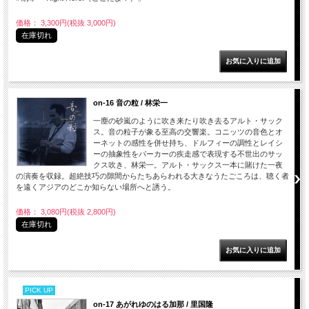
価格： 3,300円(税抜 3,000円)
在庫切れ
on-16 音の粒 / 林栄一
一塵の砂嵐のように吹き来たり吹き去るアルト・サック
ス。音の粒子が象る至高の交響楽。コニッツの音色とオ
ーネットの感性を併せ持ち、ドルフィーの調性とレイシ
ーの抽象性をパーカーの疾走感で表現する不世出のサッ
クス吹き、林栄一。アルト・サックス一本に賭けた一夜
の演奏を収録。超絶技巧の隙間からたちあらわれる大きなうたごころは、聴く者
を遠くアジアのどこか知らない場所へと誘う。
価格： 3,080円(税抜 2,800円)
在庫切れ
PICK UP
on-17 あがれゆのはる加那 / 里国隆