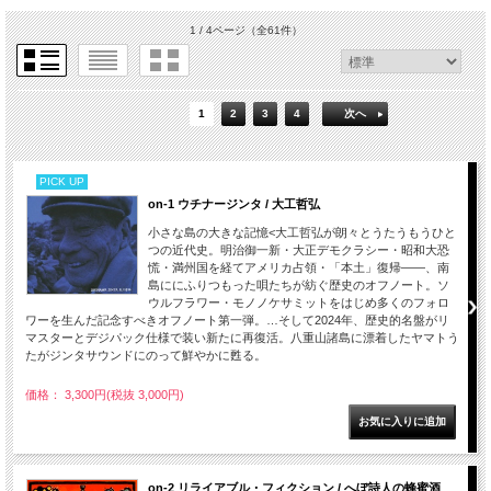
1 / 4ページ
（全61件）
1
2
3
4
次へ
PICK UP
on-1 ウチナージンタ / 大工哲弘
小さな島の大きな記憶<大工哲弘が朗々とうたうもうひと
つの近代史。明治御一新・大正デモクラシー・昭和大恐
慌・満州国を経てアメリカ占領・「本土」復帰――、南
島ににふりつもった唄たちが紡ぐ歴史のオフノート。ソ
ウルフラワー・モノノケサミットをはじめ多くのフォロ
ワーを生んだ記念すべきオフノート第一弾。…そして2024年、歴史的名盤がリ
マスターとデジパック仕様で装い新たに再復活。八重山諸島に漂着したヤマトう
たがジンタサウンドにのって鮮やかに甦る。
価格： 3,300円(税抜 3,000円)
on-2 リライアブル・フィクション / へぼ詩人の蜂蜜酒