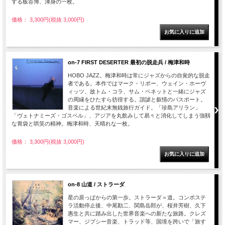
する板谷博、渾身の一枚。
価格： 3,300円(税抜 3,000円)
on-7 FIRST DESERTER 最初の脱走兵 / 梅津和時
HOBO JAZZ。梅津和時は常にジャズからの自覚的な脱走
者である。本作ではマーク・リボー、ウェイン・ホーヴ
ィッツ、故トム・コラ、サム・ベネットと一緒にジャズ
の周縁をひたすら彷徨する。諧謔と叙情のパスポート。
音楽による世紀末無銭旅行ガイド。「珍島アリラン」
「ヴェトナミーズ・ゴスペル」、アジアを丸飲みして易々と消化してしまう強靱
な胃袋と哄笑の精神。梅津和時、天晴れな一枚。
価格： 3,300円(税抜 3,000円)
on-8 山道 / ストラーダ
星の原っぱからの第一歩。ストラーダ＝道。コンポステ
ラ活動停止後、中尾勘二、関島岳郎が、桜井芳樹、久下
惠生と共に踏み出した世界音楽への新たな旅路。クレズ
マー、ジプシー音楽、トラッド等、国境を跨いで「旅す