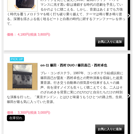
マンスに兆す黒い影は連鎖する時代の悲劇を予見してい
るかのように聴こえる。しかし、音楽はあくまでも力強
く時代を覆うメロドラマを軽く打ち破り乗り越えて、テーマは鳴り響き鳴り渡
る。深層を揺さぶる低く唸るビートと白夜の時代に谺するファンファーレを伴っ
て。
価格： 4,180円(税抜 3,800円)
PICK UP
on-11 篠田・西村 DUO / 篠田昌已・西村卓也
プレ・コンポステラ。1987年、コンポステラ結成以前に
篠田昌已が盟友・西村卓也との野外演奏を収録した超貴
重音源。行き交う自動車の排気音や往来する人々の嬌
声、街を浸すノイズも生々しく聴こえてくる。二人はそ
のざわめきを背景に実にのびのびと自分たちだけの特別
な演奏を行った。「東京チンドン」とはひと味違うもうひとつの路上性。生前、
篠田が最も気に入っていた音源。
価格： 3,300円(税抜 3,000円)
在庫切れ