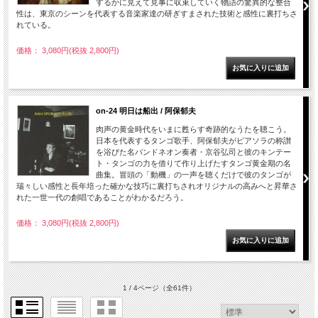
するかに見えて見事に収束していく物語の驚異的な整合
性は、東京のシーンを代表する音楽家達の研ぎすまされた技術と感性に裏打ちさ
れている。
価格： 3,080円(税抜 2,800円)
on-24 明日は船出 / 阿保郁夫
肉声の黄金時代をいまに甦らす奇跡的なうたを聴こう。
日本を代表するタンゴ歌手、阿保郁夫がピアソラの称讃
を浴びた名バンドネオン奏者・京谷弘司と彼のキンテー
ト・タンゴの力を借りて作り上げたすタンゴ黄金期の名
曲集。冒頭の「動機」の一声を聴くだけで彼のタンゴが
瑞々しい感性と長年培った確かな技巧に裏打ちされオリジナルの高みへと昇華さ
れた一世一代の創唱であることがわかるだろう。
価格： 3,080円(税抜 2,800円)
1 / 4ページ
（全61件）