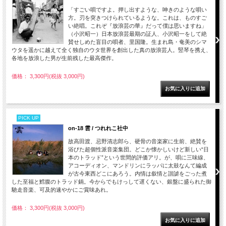
「すごい唄ですよ。押し出すような、呻きのような唄い
方。刃を突きつけられているような。これは、ものすご
い絶唱。これぞ『放浪芸の華』だって僕は思いますね」
（小沢昭一）日本放浪芸最期の証人、小沢昭一をして絶
賛せしめた盲目の唄者、里国隆。生まれ島・奄美のシマ
ウタを遥かに越えて全く独自のウタ世界を創出した真の放浪芸人。竪琴を携え、
各地を放浪した男が生前残した最高傑作。
価格： 3,300円(税抜 3,000円)
PICK UP
on-18 雲 / つれれこ社中
故高田渡、忌野清志郎ら、硬骨の音楽家に生前、絶賛を
浴びた超個性派音楽集団。どこか懐かしいけど新しい“日
本のトラッド”という世間的評価アリ。が、唄に三味線、
アコーディオン、マンドリンにラッパに太鼓なんて編成
が古今東西どこにあろう。内情は叙情と諧謔をごった煮
した至福と鱈腹のトラッド鍋。今からでもけっして遅くない、銀盤に盛られた御
馳走音楽、可及的速やかにご賞味あれ。
価格： 3,300円(税抜 3,000円)