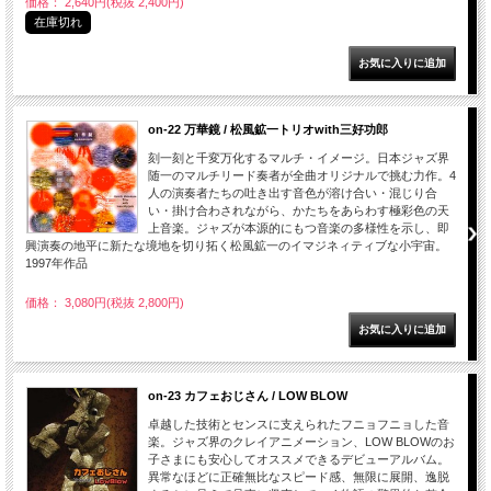
価格： 2,640円(税抜 2,400円)
在庫切れ
on-22 万華鏡 / 松風鉱一トリオwith三好功郎
刻一刻と千変万化するマルチ・イメージ。日本ジャズ界
随一のマルチリード奏者が全曲オリジナルで挑む力作。4
人の演奏者たちの吐き出す音色が溶け合い・混じり合
い・掛け合わされながら、かたちをあらわす極彩色の天
上音楽。ジャズが本源的にもつ音楽の多様性を示し、即
興演奏の地平に新たな境地を切り拓く松風鉱一のイマジネィティブな小宇宙。
1997年作品
価格： 3,080円(税抜 2,800円)
on-23 カフェおじさん / LOW BLOW
卓越した技術とセンスに支えられたフニョフニョした音
楽。ジャズ界のクレイアニメーション、LOW BLOWのお
子さまにも安心してオススメできるデビューアルバム。
異常なほどに正確無比なスピード感、無限に展開、逸脱