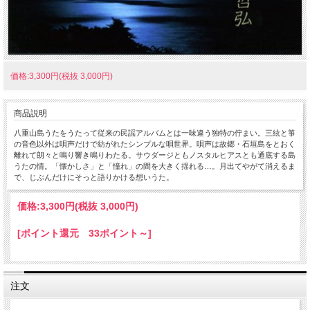
価格:3,300円(税抜 3,000円)
商品説明
八重山島うたをうたって従来の民謡アルバムとは一味違う独特の佇まい。三絃と箏
の音色以外は唄声だけで紡がれたシンプルな唄世界。唄声は故郷・石垣島をとおく
離れて朗々と鳴り響き鳴りわたる。サウダージともノスタルヒアスとも通底する島
うたの情。「懐かしさ」と「憧れ」の間を大きく揺れる…。月出てやがて消えるま
で、じぶんだけにそっと語りかける想いうた。
価格:
3,300円
(税抜 3,000円)
[ポイント還元 33ポイント～]
注文