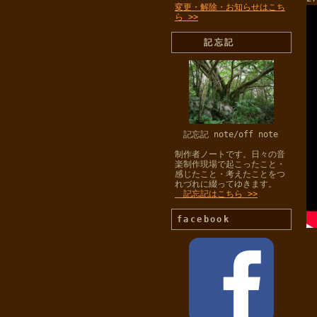
変更・解除・お知らせはこち
ら >>
記忘記
記忘記 note/off note
制作者ノートです。日々の音
楽制作現場で起こったこと・
感じたこと・考えたことをつ
れづれに綴ってゆきます。
記忘記はこちら >>
facebook