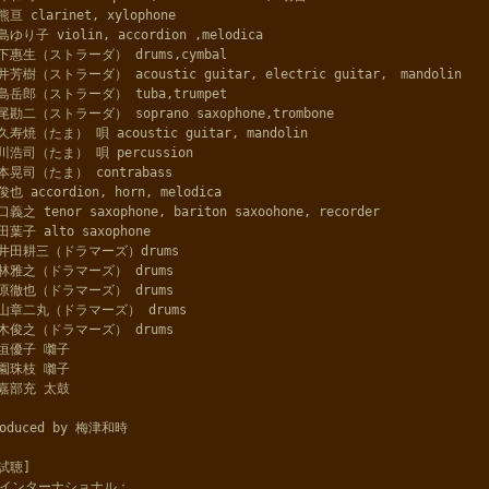
熊亘 clarinet, xylophone
島ゆり子 violin, accordion ,melodica
下惠生（ストラーダ） drums,cymbal
井芳樹（ストラーダ） acoustic guitar, electric guitar,‎ mandolin
島岳郎（ストラーダ） tuba,trumpet
尾勘二（ストラーダ） soprano saxophone,trombone
久寿焼（たま） 唄 acoustic guitar, mandolin
川浩司（たま） 唄 percussion
本晃司（たま） contrabass
俊也 accordion, horn, melodica
義之 tenor saxophone, bariton saxoohone, recorder
田葉子 alto saxophone
井田耕三（ドラマーズ）drums
林雅之（ドラマーズ） drums
原徹也（ドラマーズ） drums
山章二丸（ドラマーズ） drums
木俊之（ドラマーズ） drums
垣優子 囃子
園珠枝 囃子
嘉部充 太鼓
roduced by 梅津和時
試聴]
.インターナショナル：