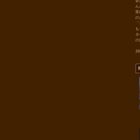
音
ん
実
の
「
も
タ
の
20