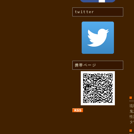
twitter
携帯ページ
■
琉
鬼
性
タ
■