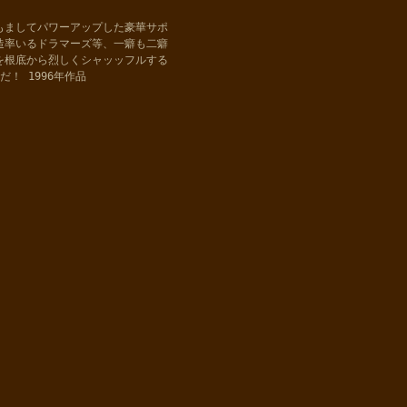
もましてパワーアップした豪華サポ
造率いるドラマーズ等、一癖も二癖
を根底から烈しくシャッッフルする
！ 1996年作品