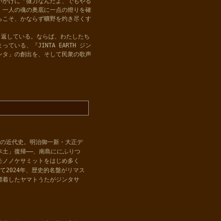
いかけに「微力なんだよ、でもやる
、一人の魂の奥底に一点の燈りを確
らこそ、かならず曠野を灼き尽くす
り返している。ならば、わたしたち
る、『JINTA EARTH ジン
ジンタ」の創出を、そして民衆の歌声
つの近代史。明治御一新・大正デ
土」復帰――、南島ににふりつ
モノノケサミットをはじめ多く
て2024年、歴史的名盤がリマス
漂着したヤマトうたがジンタサ