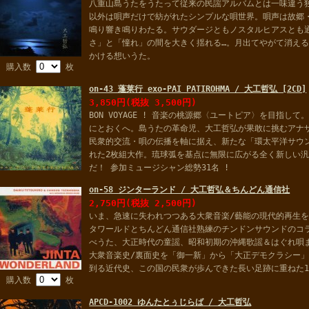
八重山島うたをうたって従来の民謡アルバムとは一味違う
以外は唄声だけで紡がれたシンプルな唄世界。唄声は故郷
鳴り響き鳴りわたる。サウダージともノスタルヒアスとも
さ」と「憧れ」の間を大きく揺れる…。月出てやがて消え
かける想いうた。
購入数
枚
on-43 蓬莱行 exo-PAI PATIROHMA / 大工哲弘 [2CD]
3,850円(税抜 3,500円)
BON VOYAGE ! 音楽の桃源郷〈ユートピア〉を目指し
にとおくへ。島うたの革命児、大工哲弘が果敢に挑むアナ
民衆的交流・唄の伝播を軸に据え、新たな「環太平洋サウ
れた2枚組大作。琉球弧を基点に無限に広がる全く新しい
だ！ 参加ミュージシャン総勢31名 !
on-58 ジンターランド / 大工哲弘＆ちんどん通信社
2,750円(税抜 2,500円)
いま、急速に失われつつある大衆音楽/藝能の現代的再生
タワールドとちんどん通信社熟練のチンドンサウンドのコ
べうた、大正時代の童謡、昭和初期の沖縄歌謡＆はぐれ唄
大衆音楽史/裏面史を「御一新」から「大正デモクラシー」
到る近代史、この国の民衆が歩んできた長い足跡に重ねた1
購入数
枚
APCD-1002 ゆんたとぅじらば / 大工哲弘