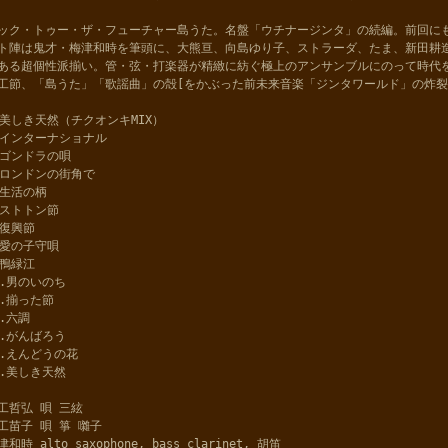
ック・トゥー・ザ・フューチャー島うた。名盤「ウチナージンタ」の続編。前回に
ト陣は鬼才・梅津和時を筆頭に、大熊亘、向島ゆり子、ストラーダ、たま、新田耕
ある超個性派揃い。管・弦・打楽器が精緻に紡ぐ極上のアンサンブルにのって時代
工節、「島うた」「歌謡曲」の殻[をかぶった前未来音楽「ジンタワールド」の炸裂だ
.美しき天然（チクオンキMIX）
.インターナショナル
.ゴンドラの唄
.ロンドンの街角で
.生活の柄
.ストトン節
.復興節
.愛の子守唄
.鴨緑江
0.男のいのち
1.揃った節
2.六調
3.がんばろう
4.えんどうの花
5.美しき天然
工哲弘 唄 三絃
工苗子 唄 箏 囃子
津和時 alto saxophone, bass clarinet, 胡笛