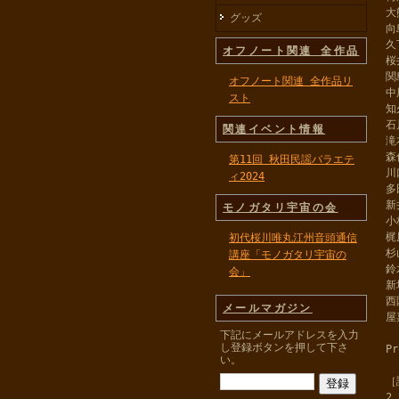
大
グッズ
向
久
オフノート関連 全作品
桜
関
オフノート関連 全作品リ
中
スト
知
石
関連イベント情報
滝
森
第11回 秋田民謡バラエテ
川口
ィ2024
多
新
モノガタリ宇宙の会
小
梶
初代桜川唯丸江州音頭通信
杉
講座「モノガタリ宇宙の
鈴
会」
新
西
メールマガジン
屋
下記にメールアドレスを入力
し登録ボタンを押して下さ
P
い。
［
2