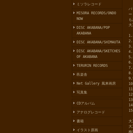
ミソラレコード
バ
MISORA RECORDS/ONDO
ー
NOW
も
大
DISC AKABANA/POP
AKABANA
1
2
DISC AKABANA/SHIMAUTA
3
DISC AKABANA/SKETCHES
4
OF AKABANA
5
6
TERURIN RECORDS
7
8
邑楽舎
9
Net Gallery 風来画房
1
1
写真集
1
1
CDアルバム
1
1
アナログレコード
大
書籍
大
イラスト原画
梅