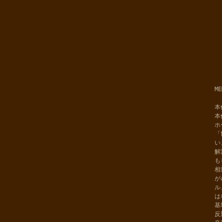
M
本
本
ホ
「
い
解
も
相
が
ル
は
基
反