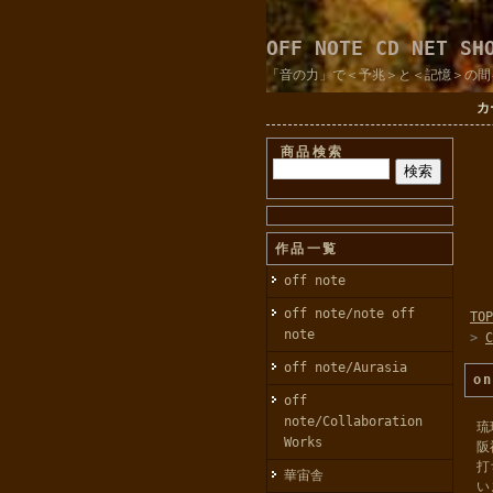
OFF NOTE CD NET SH
「音の力」で＜予兆＞と＜記憶＞の間
カ
商品検索
作品一覧
off note
off note/note off
TOP
note
>
off note/Aurasia
o
off
note/Collaboration
琉
Works
阪
打
華宙舎
い