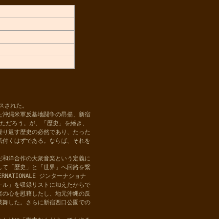
スされた。
た沖縄米軍反基地闘争の昂揚、新宿
しただろう。が、「歴史」を繙き、
繰り返す歴史の必然であり、たった
気付くはずである。ならば、それを
だ和洋合作の大衆音楽という定義に
して「歴史」と「世界」へ回路を繋
NATIONALE ジンターナショナ
ナル」を収録リストに加えたからで
者の心を慰藉したし、地元沖縄の反
鼓舞した。さらに新宿西口公園での