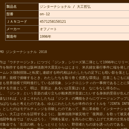
製品名
ジンターナショナル / 大工哲弘
型番
on-12
ＪＡＮコード
4571258150121
メーカー
オフノート
製造年
1996年
EMO ジンターナショナル 2018
作は『ウチナージンタ』につづく「ジンタ」シリーズ第二弾として1996年にリリー
作を制作する前年は阪神淡路沖大震災からはじまり、米兵婦女暴行事件に端を発し
ームレス強制排除…と転変し連鎖する時代相はわたしたちの足下にも暗い影を落と
世界」規模で俯瞰するとき、わたしたちを取り巻く劣悪な環境は、悲喜こもごもに
まも世界規模で同時進行している諸現象、シンクロニシティの一事例であることに
決する方途として、唄は、音楽は、あるいは言葉はいま、なにをなし得るか…。
し、「ジンタ」という音楽の成り立ちが舶来西洋音楽にたいする身体的受容が生ん
違なければ、いまこそわたしたちは「ジンタ」の機能をさらにヴァージョンアップ
ねばならぬと考えたのである。ゆえにわたしたちが本作のタイトルを『JINTA INTER
』としたのはモデルチェンジを示唆したのであって、単に革命歌「インターナショ
ない。大工はそれを証明するように、阪神淡路沖被災地で「復興節」を歌って被災
地闘争集会では「がんばろう」「沖縄を返せ」を高らかに歌い上げて大衆の士気を
対集会でも「生活の柄」をしっとりとうたい、野宿者たちの涙を誘ったのである。