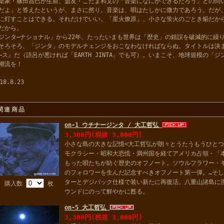
楽家・篠田昌巳が生前、盟友・こだま和文の「音楽になにができるだろう」との問
だよ」と答えたというが、まさに然り。音楽は、唄はたしかに微力であろう。だが
に灯すことはできる。それだけでいい。「星火燎原」、小さな蛍火のごとき焔だか
だから。
ジンタ―ナショナル」から22年、たったいまも世界は「歴史」の錯誤を破滅的に繰
そろそろ、「ジンタ」のモデルチェンジをおこなわなければならぬ。タイトルは決まってい
―ス』だ（語呂が悪ければ「EARTH JINTA」でも可）。いまこそ、地球規模の「
潮流を！
18.8.23
関連商品
on-1 ウチナージンタ / 大工哲弘
3,300円(税抜 3,000円)
小さな島の大きな記憶<大工哲弘が朗々とうたうもうひと
モクラシー・昭和大恐慌・満州国を経てアメリカ占領・「本
もった唄たちが紡ぐ歴史のオフノート。ソウルフラワー・
のフォロワーを生んだ記念すべきオフノート第一弾。…そし
ターとデジパック仕様で装い新たに再復活。八重山諸島に
購入数
枚
ウンドにのって鮮やかに甦る。
on-5 大工哲弘
3,300円(税抜 3,000円)