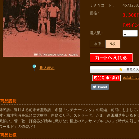
ＪＡＮコード:
4571258
価格:
3,300
[ポイン
購入数:
在庫
9枚
拡大表示
返品につ
 商品説明
球民謡に進駐する前未来型歌謡。名盤「ウチナージンタ」の続編。前回にもまして
才・梅津和時を筆頭に大熊亘、向島ゆり子、ストラーダ、たま、新田耕造率いるド
派揃い。管・弦・打楽器が精緻に織りなす極上のアンサンブルにのって時代を烈し
ワールド」の炸裂だ！
 商品仕様