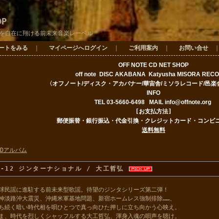
OP
を自在に翔ける前未来音楽レーベル
ートをみる
｜
マイページへログイン
｜
ご利用案内
｜
お問い合せ
OFF NOTE CD NET SHOP
off note DISC AKABAN
A Katyusha
MISORA REC
〈オフノート/ディスク・アカバナー/華宙舎/ミソラレコード
/邑楽
INFO
TEL 03-5660-6498
MAIL
info@offnote.org
[お支払方法]
郵便振替・銀行振込・代金引換・クレジットカード・コンビ
送料無料
CDアルバム
n-12 ジンターナショナル / 大工哲弘
球民謡に進駐する前未来型歌謡。待望のジンタシリーズ第二弾！
神淡路沖大震災、沖縄米軍基地問題、新宿ホームレス強制排除……、
ち続く暗い時代相を唄ひとつで真っ向ひた押しに立ち向かう心映え。
ま、時代を烈しくシャッフルする大工哲弘、渾身入魂の唄声を聴け。