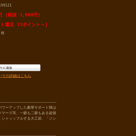
150121
円 (税抜 3,000円)
ト還元 33ポイント～]
枚
いての詳細はこちら
パワーアップした豪華サポート陣は
ラマーズ等、一癖も二癖もある超個
くシャッッフルする大工節、「ジン