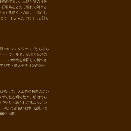
独特の佇まい。三絃と箏の音色
・石垣島をとおく離れて朗々と
通底する島うたの情。「懐かし
るまで、じぶんだけにそっと語り
て。独自のジンタワールドからさら
ザー・ワールド。琉球と台湾の
ンド」の創造を企図して制作さ
汎アジア・環太平洋音楽の誕生
を目指して。大工哲弘独自のジン
ラボで甦る唄の数々。明治わら
まで語り・語られざるニッポン
、やがて茶色い戦争…破滅へと
00年の夢。