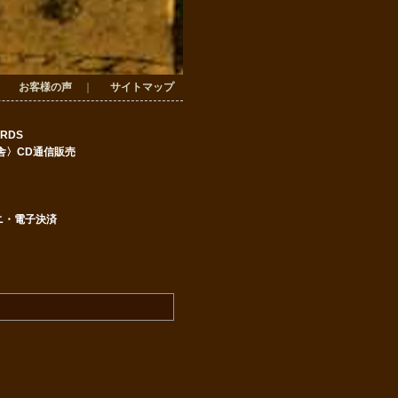
｜
お客様の声
｜
サイトマップ
ORDS
舎
〉CD通信販売
ニ・電子決済