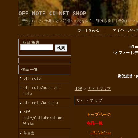
OFF NOTE CD NET SHOP
「音の力」で＜予兆＞と＜記憶＞の間を自在に翔ける前未来音楽レーベ
カートをみる
｜
マイページへ
商品検索
off 
〈オフノート/
作品一覧
郵便振替・
off note
off note/note off
TOP
>
サイトマップ
note
サイトマップ
off note/Aurasia
off
トップページ
note/Collaboration
商品一覧
Works
・
CDアルバム
華宙舎