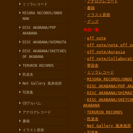
・
アナログレコード
ミソラレコード
・
書籍
MISORA RECORDS/ONDO
・
イラスト原画
NOW
・
グッズ
DISC AKABANA/POP
作品一覧
AKABANA
・
off note
DISC AKABANA/SHIMAUTA
・
off note/note off n
DISC AKABANA/SKETCHES
・
off note/Aurasia
OF AKABANA
・
off note/Collabora
・
華宙舎
TERURIN RECORDS
・
ミソラレコード
邑楽舎
・
MISORA RECORDS/ONDO
Net Gallery 風来画房
・
DISC AKABANA/POP AK
写真集
・
DISC AKABANA/SHIMAU
・
DISC AKABANA/SKETCH
CDアルバム
AKABANA
・
TERURIN RECORDS
アナログレコード
・
邑楽舎
書籍
・
Net Gallery 風来画房
イラスト原画
・
写真集