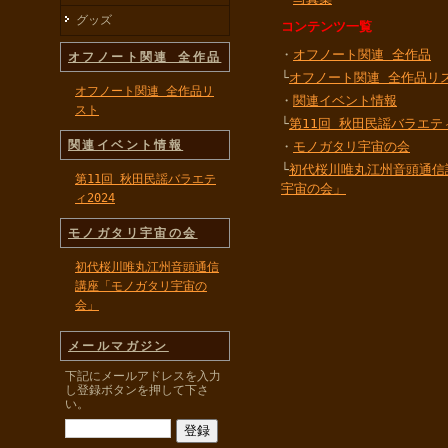
グッズ
コンテンツ一覧
・
オフノート関連 全作品
オフノート関連 全作品
└
オフノート関連 全作品リ
オフノート関連 全作品リ
・
関連イベント情報
スト
└
第11回 秋田民謡バラエティ
関連イベント情報
・
モノガタリ宇宙の会
└
初代桜川唯丸江州音頭通信
第11回 秋田民謡バラエテ
宇宙の会」
ィ2024
モノガタリ宇宙の会
初代桜川唯丸江州音頭通信
講座「モノガタリ宇宙の
会」
メールマガジン
下記にメールアドレスを入力
し登録ボタンを押して下さ
い。