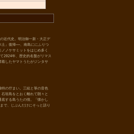
つの近代史。明治御一新・大正デ
土」復帰――、南島ににふりつ
モノノケサミットをはじめ多く
て2024年、歴史的名盤がリマス
漂着したヤマトうたがジンタサ
独特の佇まい。三絃と箏の音色
・石垣島をとおく離れて朗々と
通底する島うたの情。「懐かし
るまで、じぶんだけにそっと語り