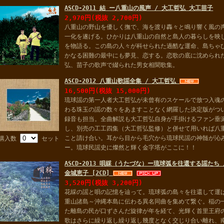
ASCD-2011 結 ー八重山の風声 / 大工哲弘 大工苗子
2,970円(税抜 2,700円)
八重山の野山を優しく撫で、海を渡り轟々と鳴り響く風の
一化を遂げる。ひかりは八重山の自然と島人の暮らしを映
を物語る。この島の人々が科せられた過酷な運命、島ちゃ
かなる困難の最中にも夢見、恋する。恋歌の底に沈められ
弘、苗子の歌声で綴られた男女相聞歌集。
ASCD-2012 八重山歌謡全集 / 大工哲弘
16,500円(税抜 15,000円)
琉球謡の第一人者大工哲弘が未曾有のスケールで放つ入魂
わる珠玉の謡の数々をあますことなく網羅した決定版がつ
録音も担当。全曲解説も大工哲弘自身が手掛けるファン垂
し、別売の工工四集（大工哲弘監修）と併せて用いれば八
こと請け合い。耳から目から毛穴から琉球民謡の神髄が沁
購入数
セット
ー。琉球民謡史に燦然と輝く金字塔がここに！！
ASCD-2013 唄綵（うたづな）ー琉球弧を往還する謡たち
金城恵子 [2CD]
3,520円(税抜 3,200円)
花綵の謡と唄の記憶を辿って。琉球弧の島々を往還して運
重山諸島～沖縄本島に伝わる異名同曲を集めて繋ぐ。稲の
た離島の民が口ずさんだ旋律が年を経て、光輝く首里王府
歌はさらに繰り返し繰り返し幾度となく交じり合い離れ、