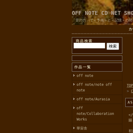
OFF NOTE CD NET SH
「音の力」で＜予兆＞と＜記憶＞の間
カ
商品検索
作品一覧
off note
off note/note off
TOP
note
>
off note/Aurasia
A
off
note/Collaboration
<
Works
賜
華宙舎
初