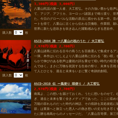
3,300円(税抜 3,000円)
八重山民謡の第一人者、大工哲弘。その力強い豊かな歌声
て、アジア、アフリカ、ヨーロッパ諸国まで鳴り渡り、世
た。今日のグローバルな活動の原点に措かれる第一作。音
ートを得て、八重山に古くから伝わる労働歌、作業唄、願
世界に新たな息吹きを吹き込んだ躍動感みなぎる意欲作。
購入数
枚
ASCD-2004 誇 ー八重山の祝のうた / 大工哲弘
2,970円(税抜 2,700円)
八重山諸島に伝わる古今の島うたを百曲選んで集成するア
一弾。本作はいにしえより八重山諸島に伝わる「祝い唄」
らかで伸びのある歌声は慶祝の詞を乗せて暗い時代の暗雲
んでゆく。まさに万物を祝賀する生命の祭り、未来を言祝
て人とひとを、過去と未来をいまに繋ぐ奇跡的創唱。
購入数
枚
ASCD-2010 伝 ー風便り 唄便り / 大工哲弘
2,970円(税抜 2,700円)
南風よ、この想いを届けておくれ。うたに想いをのせて。
ぎ、過去と未来を繋ぐ全きメディアであった。ここに収め
万能の容れものだった時代の神話、その痕跡を其処彼処に
節」は黄泉へと旅立った恩人への熱き想いの丈を吐き尽く
たに贈る南島からのメッセージだ。「八重山百哥撰」第三