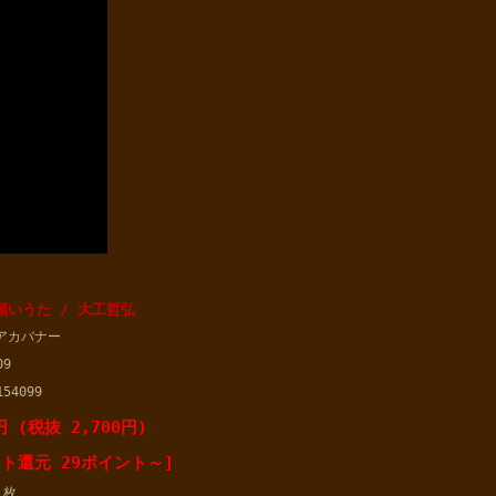
山願いうた / 大工哲弘
アカバナー
09
154099
円 (税抜 2,700円)
ト還元 29ポイント～]
枚