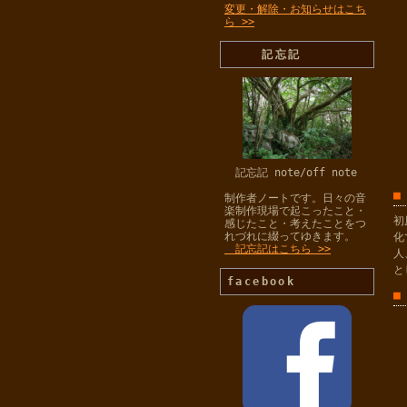
変更・解除・お知らせはこち
ら >>
記忘記
記忘記 note/off note
■
制作者ノートです。日々の音
楽制作現場で起こったこと・
初
感じたこと・考えたことをつ
れづれに綴ってゆきます。
化
記忘記はこちら >>
人
と
facebook
■