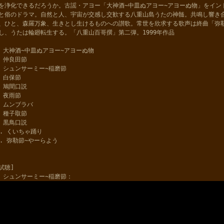
を浄化できるだろうか。古謡・アヨー「大神酒~中皿ぬアヨー~アヨーぬ物」をイン
と俗のドラマ。自然と人、宇宙が交感し交歓する八重山島うたの神髄。共鳴し響き
、ひと、森羅万象、生きとし生けるものへの讃歌。常世を欣求する歌声は終曲「弥
し、うたは輪廻転生する。「八重山百哥撰」第二弾。1999年作品
. 大神酒~中皿ぬアヨー~アヨーぬ物
. 仲良田節
. シュンサーミー~稲磨節
. 白保節
. 鳩間口説
. 夜雨節
. ムンブラバ
. 種子取節
. 黒鳥口説
0. くいちゃ踊り
1. 弥勒節~やーらよう
試聴]
. シュンサーミー~稲磨節：