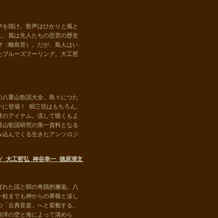
声を聴け。歌声はひかりと風と
し、風は先人たちの悲苦の歴史
び〈離島苦）。だが、島人はい
たブルーズフーリング。大工哲
の八重山歌謡大全。島々につた
いに登場！ 唄三弦はもちろん、
涎のアイテム。流して聴くもよ
重山歌謡研究の第一資料となる
み込んでくる生きたアンソロジ
 / 大工哲弘 神谷幸一 徳原清文
ばれた謡と唄の奇蹟的邂逅。八
一粒までも神からの果報と涙し
の「古典音楽」へと変貌する。
南洋の空と海によって清めら