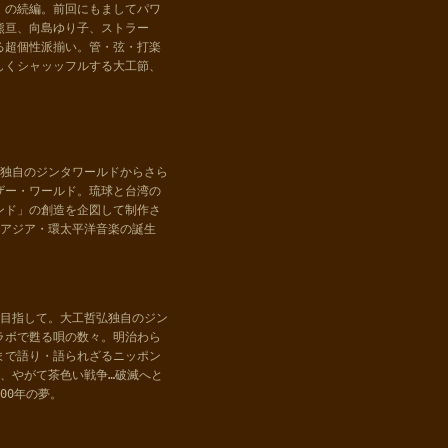
」の続編。前回にもましてパワ
熊亘、向島ゆり子、ストラー
る超個性派揃い。管・弦・打楽
しくシャッッフルする大工節、
て。独自のジンタワールドからさら
ザー・ワールド。琉球と台湾の
ンド」の創造を企図して制作さ
汎アジア・環太平洋音楽の誕生
を目指して。大工哲弘独自のジン
ラボで甦る唄の数々。明治わら
まで語り・語られざるニッポン
、やがて茶色い戦争…破滅へと
00年の夢。