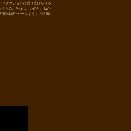
トロダクションに繰り広げられる
合うもの。それは、いのり、ねが
勒節弥勒節~やーらよう」で絶頂に