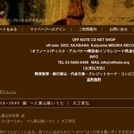
OP
を自在に翔ける前未来音楽レーベル
ートをみる
｜
マイページへログイン
｜
ご利用案内
｜
お問い合せ
OFF NOTE CD NET SHOP
off note DISC AKABAN
A Katyusha
MISORA REC
〈オフノート/ディスク・アカバナー/華宙舎/ミソラレコード
/邑楽
INFO
TEL 03-5660-6498
MAIL
info@offnote.org
[お支払方法]
郵便振替・銀行振込・代金引換・クレジットカード・コンビ
送料無料
CDアルバム
SCD-2009 賜 ー八重山願いうた / 大工哲弘
八重山百哥撰 貳
（たぼーられ） ー八重山願いうた / 大工哲弘
原のうたがここにある。昔うたに込められた"いのり"はこの世を覆い尽くす災厄を