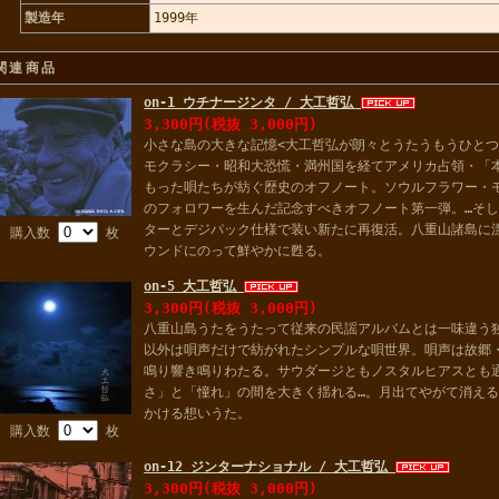
製造年
1999年
関連商品
on-1 ウチナージンタ / 大工哲弘
3,300円(税抜 3,000円)
小さな島の大きな記憶<大工哲弘が朗々とうたうもうひと
モクラシー・昭和大恐慌・満州国を経てアメリカ占領・「本
もった唄たちが紡ぐ歴史のオフノート。ソウルフラワー・
のフォロワーを生んだ記念すべきオフノート第一弾。…そし
ターとデジパック仕様で装い新たに再復活。八重山諸島に
購入数
枚
ウンドにのって鮮やかに甦る。
on-5 大工哲弘
3,300円(税抜 3,000円)
八重山島うたをうたって従来の民謡アルバムとは一味違う
以外は唄声だけで紡がれたシンプルな唄世界。唄声は故郷
鳴り響き鳴りわたる。サウダージともノスタルヒアスとも
さ」と「憧れ」の間を大きく揺れる…。月出てやがて消え
かける想いうた。
購入数
枚
on-12 ジンターナショナル / 大工哲弘
3,300円(税抜 3,000円)