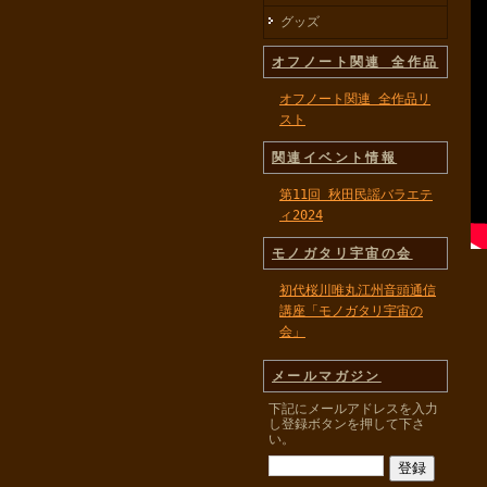
グッズ
オフノート関連 全作品
オフノート関連 全作品リ
スト
関連イベント情報
第11回 秋田民謡バラエテ
ィ2024
モノガタリ宇宙の会
初代桜川唯丸江州音頭通信
講座「モノガタリ宇宙の
会」
メールマガジン
下記にメールアドレスを入力
し登録ボタンを押して下さ
い。