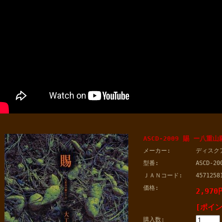
ASCD-2009 賜 ー八重
メーカー:
ディスク
型番:
ASCD-20
ＪＡＮコード:
4571258
価格:
2,970
[ポイン
購入数: