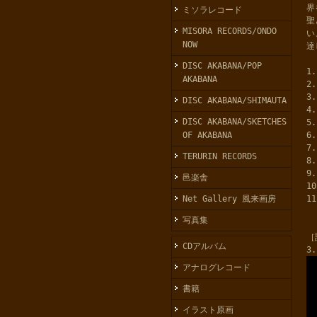
界
ミソラレコード
聖
MISORA RECORDS/ONDO
い
NOW
達
DISC AKABANA/POP
1
AKABANA
2
3
DISC AKABANA/SHIMAUTA
4
DISC AKABANA/SKETCHES
5
OF AKABANA
6
7
TERURIN RECORDS
8
9
邑楽舎
1
Net Gallery 風来画房
1
写真集
［
CDアルバム
3
アナログレコード
書籍
イラスト原画