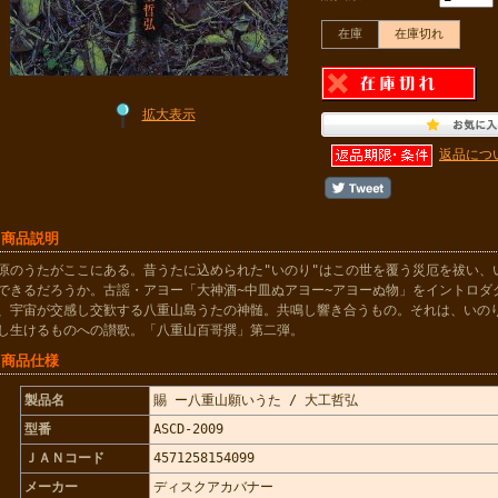
在庫
在庫切れ
拡大表示
返品につ
 商品説明
原のうたがここにある。昔うたに込められた"いのり"はこの世を覆う災厄を祓い、
できるだろうか。古謡・アヨー「大神酒~中皿ぬアヨー~アヨーぬ物」をイントロダ
、宇宙が交感し交歓する八重山島うたの神髄。共鳴し響き合うもの。それは、いの
し生けるものへの讃歌。「八重山百哥撰」第二弾。
 商品仕様
製品名
賜 ー八重山願いうた / 大工哲弘
型番
ASCD-2009
ＪＡＮコード
4571258154099
メーカー
ディスクアカバナー