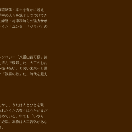
は琉球弧・本土を遥かに超え
界中の人々を魅了しつづけてき
の練達・梅津和時らの強力サポ
いうた「ユンタ」「ジラバ」の
ンソロジー「八重山百哥撰」第
を選んで収録した。大工のおお
を振り払い、とおい未来へと運
ぐ「歓喜の歌」だ。時代を超え
むかし、うたは人とひとを繋
られたうたの数々はうたがまだ
留めている。中でも「いやり
す絶唱。本作は大工哲弘があな
弾。