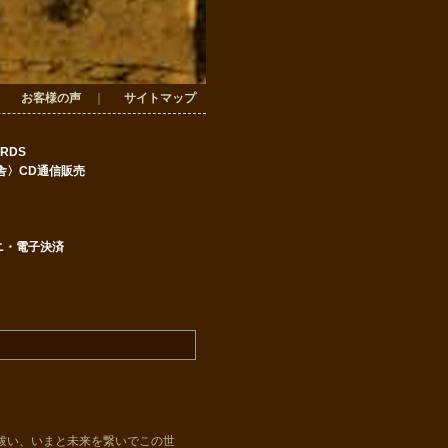
｜
お客様の声
｜
サイトマップ
ORDS
舎
〉CD通信販売
ニ・電子決済
祓い、いまと未来を繋いでこの世