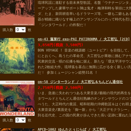
琉球民謡に進駐する前未来型歌謡。名盤「ウチナージンタ
ーアップした豪華サポート陣は鬼才・梅津和時を筆頭に大
ダ、たま、新田耕造率いるドラマーズ等、一癖も二癖もあ
器が精緻に織りなす極上のアンサンブルにのって時代を烈
「ジンタワールド」の炸裂だ！
購入数
枚
on-43 蓬莱行 exo-PAI PATIROHMA / 大工哲弘 [2CD]
3,850円(税抜 3,500円)
BON VOYAGE ! 音楽の桃源郷〈ユートピア〉を目指し
にとおくへ。島うたの革命児、大工哲弘が果敢に挑むアナ
民衆的交流・唄の伝播を軸に据え、新たな「環太平洋サウ
れた2枚組大作。琉球弧を基点に無限に広がる全く新しい
だ！ 参加ミュージシャン総勢31名 !
on-58 ジンターランド / 大工哲弘＆ちんどん通信社
2,750円(税抜 2,500円)
いま、急速に失われつつある大衆音楽/藝能の現代的再生
タワールドとちんどん通信社熟練のチンドンサウンドのコ
べうた、大正時代の童謡、昭和初期の沖縄歌謡＆はぐれ唄
大衆音楽史/裏面史を「御一新」から「大正デモクラシー」
到る近代史、この国の民衆が歩んできた長い足跡に重ねた1
購入数
枚
APCD-1002 ゆんたとぅじらば / 大工哲弘