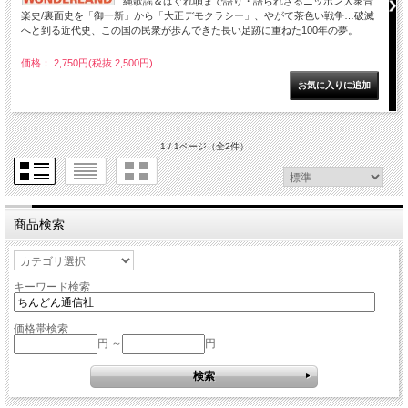
縄歌謡＆はぐれ唄まで語り・語られざるニッポン大衆音
楽史/裏面史を「御一新」から「大正デモクラシー」、やがて茶色い戦争…破滅
へと到る近代史、この国の民衆が歩んできた長い足跡に重ねた100年の夢。
価格： 2,750円(税抜 2,500円)
1 / 1ページ
（全2件）
商品検索
キーワード検索
価格帯検索
円 ～
円