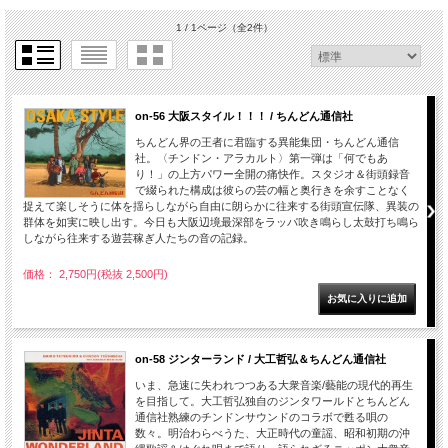
1 / 1ページ
（全2件）
on-56 大阪スタイル！！！ / ちんどん通信社
ちんどん界の王者に君臨する異能集団・ちんどん通信
社。〈チンドン・アラカルト〉第一弾は「何でもあ
り！」の上方パワー全開の痛快作。スタジオ＆街頭録音
で綴られた構成は彼らの芸の幅と奥行きを余すことなく
捉えて楽しそうに体を揺らしながら自由に朗らかに往来する街頭宣伝隊、異装の
群体を如実に映し出す。今日も大阪辺境最深部をラッパ吹き鳴らし太鼓打ち鳴ら
しながら往来する遊芸稼ぎ人たちの音の記録。
価格： 2,750円(税抜 2,500円)
on-58 ジンターランド / 大工哲弘＆ちんどん通信社
いま、急速に失われつつある大衆音楽/藝能の現代的再生
を目指して。大工哲弘独自のジンタワールドとちんどん
通信社熟練のチンドンサウンドのコラボで甦る唄の
数々。明治わらべうた、大正時代の童謡、昭和初期の沖