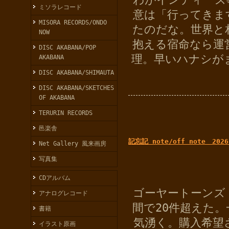
ミソラレコード
意は「行ってきま
MISORA RECORDS/ONDO
たのだな。世界と
NOW
抱える宿命なら運
DISC AKABANA/POP
理。早いハナシが
AKABANA
DISC AKABANA/SHIMAUTA
DISC AKABANA/SKETCHES
OF AKABANA
TERURIN RECORDS
邑楽舎
記忘記 note/off note 2026
Net Gallery 風来画房
写真集
CDアルバム
ゴーヤートーンズ
アナログレコード
間で20件超えた
書籍
気湧く。購入希望
イラスト原画