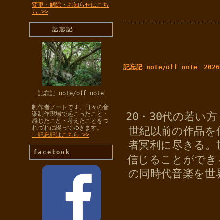
変更・解除・お知らせはこち
ら >>
記忘記
記忘記 note/off note 2026
記忘記 note/off note
制作者ノートです。日々の音
20・30代の若い
楽制作現場で起こったこと・
感じたこと・考えたことをつ
れづれに綴ってゆきます。
世紀以前の作品を
記忘記はこちら >>
者冥利に尽きる。
facebook
信じることができ
の同時代音楽を世