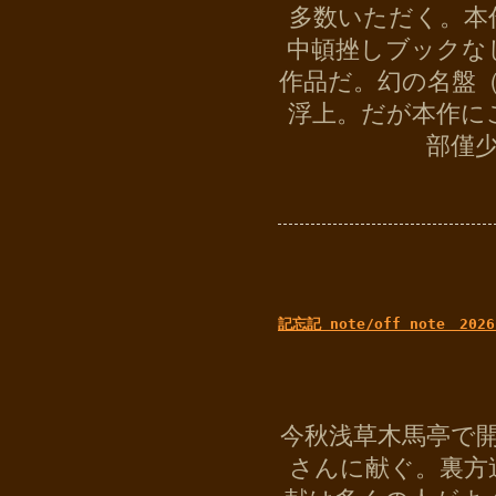
多数いただく。本
中頓挫しブックな
作品だ。幻の名盤
浮上。だが本作に
部僅
記忘記 note/off note 2026
今秋浅草木馬亭で開
さんに献ぐ。裏方