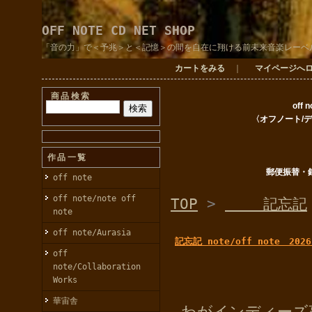
OFF NOTE CD NET SHOP
「音の力」で＜予兆＞と＜記憶＞の間を自在に翔ける前未来音楽レーベ
カートをみる
｜
マイページへ
商品検索
off 
〈オフノート/
作品一覧
郵便振替・
off note
off note/note off
TOP
>
記忘記
note
off note/Aurasia
記忘記 note/off note 2026
off
note/Collaboration
Works
華宙舎
わがインディーズ