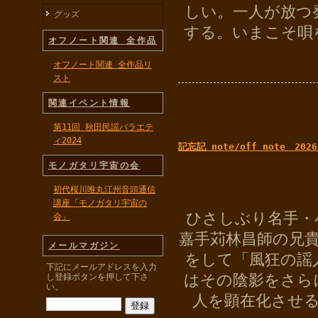
しい。一人が放つ
グッズ
する。いまこそ唄
オフノート関連 全作品
オフノート関連 全作品リ
スト
関連イベント情報
第11回 秋田民謡バラエテ
ィ2024
記忘記 note/off note 2026
モノガタリ宇宙の会
初代桜川唯丸江州音頭通信
講座「モノガタリ宇宙の
ひさしぶり名手・
会」
嘉手苅林昌師の兄
メールマガジン
をして「風狂の謡
下記にメールアドレスを入力
はその陰影をさら
し登録ボタンを押して下さ
い。
人を顕在化させ