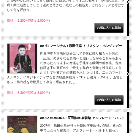
とも軽やかに跨いでしまう跳躍力と既成のイデ­ィオムに拠らず「瞬間の王宮」を
瞬く間に造型してしまう汲めど尽きない底なしの創造力。­これをジャズと呼ばす
して何を呼ぼう。
価格： 2,200円(税抜 2,000円)
on-61 マージナル / 原田依幸 トリスタン・ホンジンガー
即興演奏を方法的媒介にして身体に降り積もった音の
「記憶」のさらなる奥墳へと遡行しながらこれからあら
われるだろう未来の音楽を予兆する瞬間の離れ業。音楽
は聴き手の五官の中で絶えず集合と分離を繰り返しくり
かえして千変万化の態様を示しつづける。二人のマージ
ナルマン、イマジネィティブな音の結晶を聴覚（CD）と視覚（DVD）、五官と
さらに第六感を総動員して存分に堪能されたし。
価格： 3,300円(税抜 3,000円)
on-62 HOMURA / 原田依幸 崔善培 アルフレート・ハルト
2007年、原田依幸が行った韓国演奏旅行の記録。旅の途
中で出会った崔善培、アルフレート・ハルトと創った