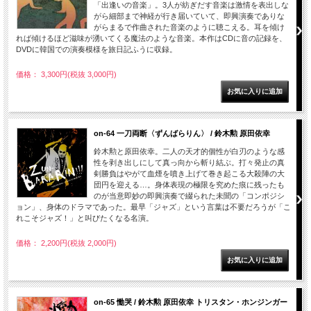
「出逢いの音楽」。3人が紡ぎだす音楽は激情を表出しな
がら細部まで神経が行き届いていて、即興演奏でありな
がらまるで作曲された音楽のように聴こえる。耳を傾け
れば傾けるほど滋味が湧いてくる魔法のような音楽。本作はCDに音の記録を、
DVDに韓国での演奏模様を旅日記ふうに収録。
価格： 3,300円(税抜 3,000円)
on-64 一刀両断〈ずんばらりん〉 / 鈴木勲 原田依幸
鈴木勲と原田依幸。二人の天才的個性が白刃のような感
性を剥き出しにして真っ向から斬り結ぶ。打々発止の真
剣勝負はやがて血煙を噴き上げて巻き起こる大殺陣の大
団円を迎える…。身体表現の極限を究めた痕に残ったも
のが当意即妙の即興演奏で綴られた未聞の「コンポジシ
ョン」、身体のドラマであった。最早「ジャズ」という言葉は不要だろうが「こ
れこそジャズ！」と叫びたくなる名演。
価格： 2,200円(税抜 2,000円)
on-65 慟哭 / 鈴木勲 原田依幸 トリスタン・ホンジンガー