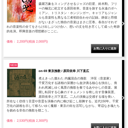
森羅万象をスィングさせるジャズの巨星、鈴木勲。フリ
ーの極北に屹立する原田依幸。音楽を旅する永遠のボヘ
ミアン、トリスタン・ホンジンガー。キャリアもジャン
ルも音楽性も異なる三者初顔合わせの記録。静寂と昂噴
がないまざった独自の音楽はまさに圧巻。各自がそれぞ
れの音楽性の全てをさらけ出しぶつけ合い、想いの丈を吐き尽くして成った奇跡
的名演。即興音楽の理想郷がここに。
価格： 2,200円(税抜 2,000円)
NEW
on-69 東京挽歌 / 原田依幸 川下直広
煮えきった腹わた 内臓混合の挽歌 沖至（音楽家）
千変万化する諸相の深層から血汐滴る核心を抉出し、喪
われ死滅しゆく風景の挽歌を奏でるあやかしの音楽。展
開し転回する心象のドキュメントを映し出す音像装置。
原田依幸と川下直広。二人の演奏は交感する場を喪い、
所在なく彷徨う言霊や音霊を演奏の内に喚び起こし鼓舞する。近代150年。千変
万化の諸相を示して移ろいゆく魔都・東京の街を活写しながら、寄辺なき魂たち
を鎮める非在の挽歌を聴こう。
価格： 2,530円(税抜 2,300円)