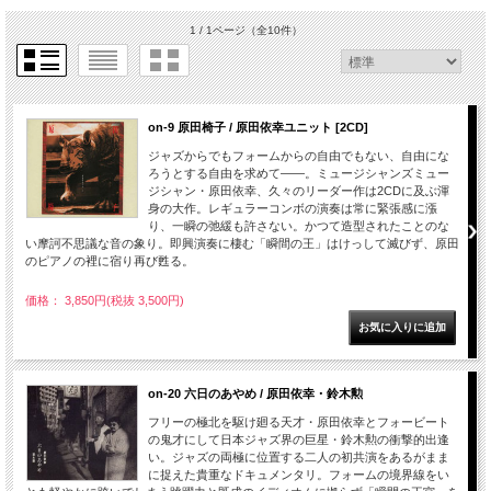
1 / 1ページ
（全10件）
on-9 原田椅子 / 原田依幸ユニット [2CD]
ジャズからでもフォームからの自由でもない、自由にな
ろうとする自由を求めて――。ミュージシャンズミュー
ジシャン・原田依幸、久々のリーダー作は2CDに及ぶ渾
身の大作。レギュラーコンボの演奏は常に緊張感に漲
り、一瞬の弛緩も許さない。かつて造型されたことのな
い摩訶不思議な音の象り。即興演奏に棲む「瞬間の王」はけっして滅びず、原田
のピアノの裡に宿り再び甦る。
価格： 3,850円(税抜 3,500円)
on-20 六日のあやめ / 原田依幸・鈴木勲
フリーの極北を駆け廻る天才・原田依幸とフォービート
の鬼才にして日本ジャズ界の巨星・­鈴木勲の衝撃的出逢
い。ジャズの両極に位置する二人の初共演をあるがまま
に捉えた貴重なドキュメンタリ。フォームの境界線をい