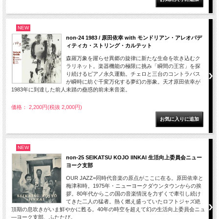
NEW
non-24 1983 / 原田依幸 with モンドリアン・アレオパデ
ィティカ・ストリング・カルテット
森羅万象を躍らせ異郷の旋律に新たな生命を吹き込むク
ラリネット。楽器機能の極限に挑み「瞬間の王宮」を探
り続けるピアノ永久運動。チェロと三台のコントラバス
が瞬時に紡ぐ千変万化する夢幻の形象。天才原田依幸が
1983年に到達した前人未踏の蠱惑的前未来音楽。
価格： 2,200円(税抜 2,000円)
NEW
non-25 SEIKATSU KOJO IINKAI 生活向上委員会ニュー
ヨーク支部
OUR JAZZ=同時代音楽の原点がここに在る。原田依幸と
梅津和時。1975年・ニューヨークダウンタウンからの挨
拶。80年代からこの国の音楽情況を力ずくで牽引し続け
てきた二人の猛者。熱く燃え盛っていたロフトジャズ絶
頂期の息吹きがいま鮮やかに甦る。40年の時空を超えて幻の生活向上委員会ニュ
―ヨーク支部、ふたたび。