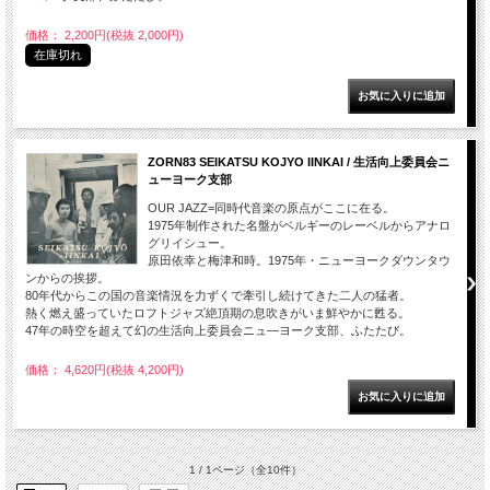
価格： 2,200円(税抜 2,000円)
在庫切れ
ZORN83 SEIKATSU KOJYO IINKAI / 生活向上委員会ニ
ューヨーク支部
OUR JAZZ=同時代音楽の原点がここに在る。
1975年制作された名盤がベルギーのレーベルからアナロ
グリイシュー。
原田依幸と梅津和時。1975年・ニューヨークダウンタウ
ンからの挨拶。
80年代からこの国の音楽情況を力ずくで牽引し続けてきた二人の猛者。
熱く燃え盛っていたロフトジャズ絶頂期の息吹きがいま鮮やかに甦る。
47年の時空を超えて幻の生活向上委員会ニュ―ヨーク支部、ふたたび。
価格： 4,620円(税抜 4,200円)
1 / 1ページ
（全10件）