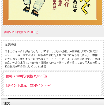
価格:2,200円(税抜 2,000円)
商品説明
日本のフォークが好きだった…。50年ぶりの唄の復権。沖縄戦後の即製代用楽器・
カンカラ三線一挺で明治大正時代の由演歌を見事に現代に蘇らせた岡大介。本作は
のカンカラ三線をギターに持ち換えて、「フォーク」自らの原点に回帰する。武村
篤彦、仲井信太郎ら、気の合う仲間たちの力を借りて満を持して放つ岡大介待望の
初自作集が四作目にしてついに登場！
価格:
2,200円
(税抜 2,000円)
[ポイント還元 22ポイント～]
注文